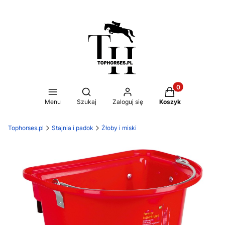
Produkty w koszy
Otwórz wyszukiwarkę
Menu
Szukaj
Zaloguj się
Koszyk
Tophorses.pl
Stajnia i padok
Żłoby i miski