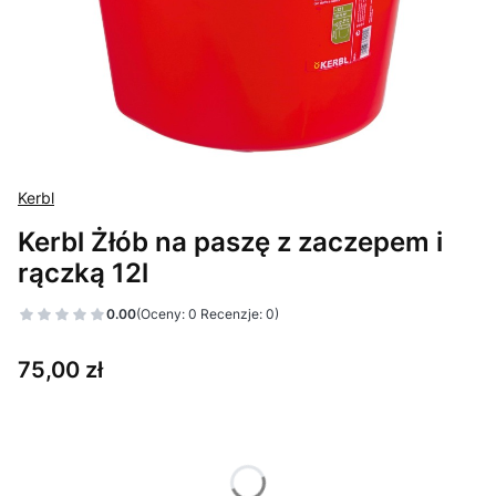
Kerbl
Kerbl Żłób na paszę z zaczepem i
rączką 12l
0.00
(Oceny: 0 Recenzje: 0)
Cena
75,00 zł
Wybierz wariant produktu:
Poszczególne warianty mogą różnić się ceną