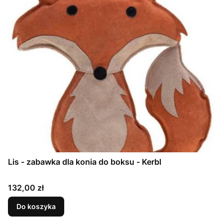
Lis - zabawka dla konia do boksu - Kerbl
Cena
132,00 zł
Do koszyka