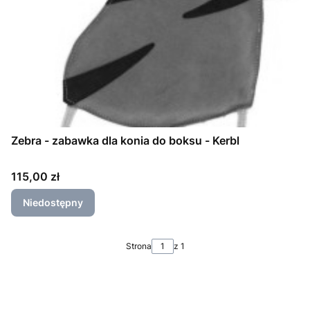
Zebra - zabawka dla konia do boksu - Kerbl
Cena
115,00 zł
Niedostępny
Strona
z 1