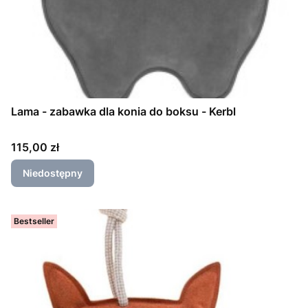
Lama - zabawka dla konia do boksu - Kerbl
Cena
115,00 zł
Niedostępny
Bestseller