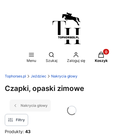
Produkty w koszy
Otwórz wyszukiwarkę
Menu
Szukaj
Zaloguj się
Koszyk
Tophorses.pl
Jeździec
Nakrycia głowy
Czapki, opaski zimowe
Nakrycia głowy
Filtry
Produkty:
43