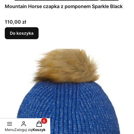
Mountain Horse czapka z pomponem Sparkle Black
Cena
110,00 zł
Do koszyka
Produkty w koszyku: 0. Zobacz szczegóły
Menu
Zaloguj się
Koszyk