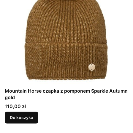
Mountain Horse czapka z pomponem Sparkle Autumn
gold
Cena
110,00 zł
Do koszyka