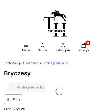
Produkty w koszy
Otwórz wyszukiwarkę
Menu
Szukaj
Zaloguj się
Koszyk
Tophorses.pl
Jeździec
Odzież jeździecka
Bryczesy
Odzież jeździecka
Filtry
Produkty:
29