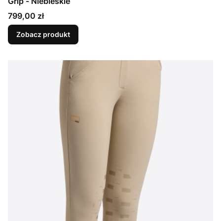
Grip - Niebieskie
Cena
799,00 zł
Zobacz produkt