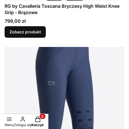
RG by Cavalleria Toscana Bryczesy High Waist Knee
Grip - Brązowe
Cena
799,00 zł
Zobacz produkt
Produkty w koszyku: 0. Zobacz szczegóły
Menu
Zaloguj się
Koszyk