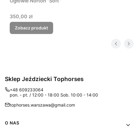
Ogłowie Norton "Soft"
Cena
350,00 zł
Zobacz produkt
Sklep Jeździecki Tophorses
+48 609233064
pon. - pt. / 12:00 - 18:00 Sob. 10:00 - 14:00
tophorses.warszawa@gmail.com
Linki w stopce
O NAS