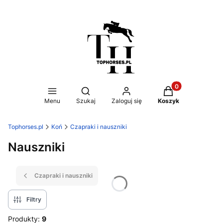
Produkty w koszy
Otwórz wyszukiwarkę
Menu
Szukaj
Zaloguj się
Koszyk
Tophorses.pl
Koń
Czapraki i nauszniki
Nauszniki
Czapraki i nauszniki
Filtry
Produkty:
9