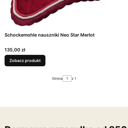
Schockemohle nauszniki Neo Star Merlot
Cena
135,00 zł
Zobacz produkt
Strona
z 1