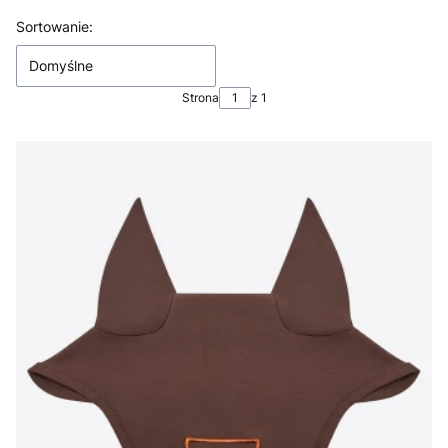
Lista produktów
Sortowanie:
Domyślne
Strona
z 1