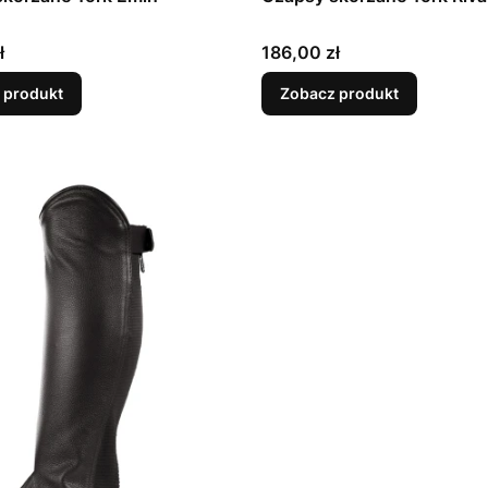
Cena
ł
186,00 zł
 produkt
Zobacz produkt