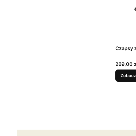
Czapsy z
Cena
269,00 z
Zobacz