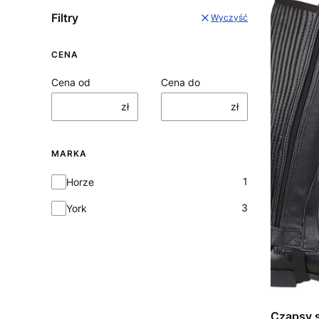
Filtry
Wyczyść
CENA
Cena od
Cena do
zł
zł
MARKA
Marka
1
Horze
3
York
Czapsy 