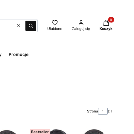
Produkty w kos
Wyczyść
Szukaj
Ulubione
Zaloguj się
Koszyk
y
Promocje
Strona
z 1
Bestseller