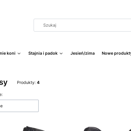
nie koni
Stajnia i padok
Jesień/zima
Nowe produkt
sy
Produkty:
4
 produktów
e:
ne