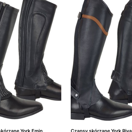
skórzane York Emin
Czapsy skórzane York Riva