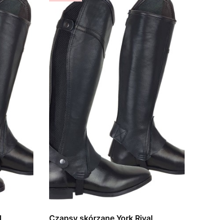
l
Czapsy skórzane York Rival