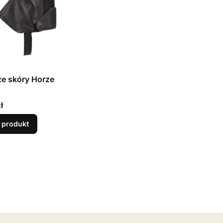
e skóry Horze
ł
 produkt