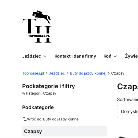
Jeździec
Kontakt i dane firmy
Koń
Żywie
Tophorses.pl
Jeździec
Buty do jazdy konnej
Czapsy
Czap
Podkategorie i filtry
w kategorii: Czapsy
Lista
Sortowani
Podkategorie
Domyśl
Wróć do: Buty do jazdy konnej
Czapsy