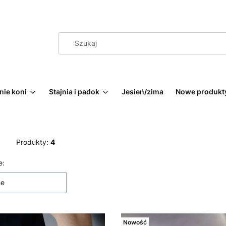
nie koni
Stajnia i padok
Jesień/zima
Nowe produkt
Produkty:
4
 produktów
e:
ne
Nowość