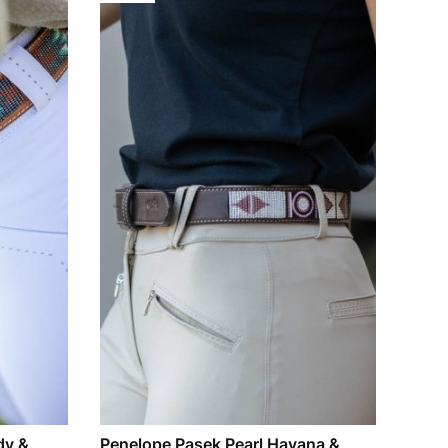
dy &
Penelope Pasek Pearl Havana &