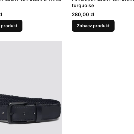
turquoise
Cena
ł
280,00 zł
 produkt
Zobacz produkt