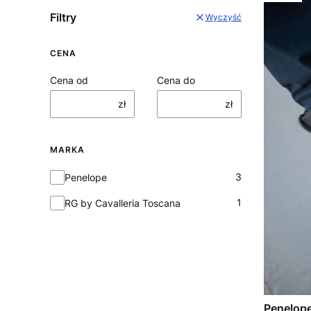
Filtry
Wyczyść
CENA
Cena od
Cena do
zł
zł
MARKA
Marka
3
Penelope
1
RG by Cavalleria Toscana
Penelope