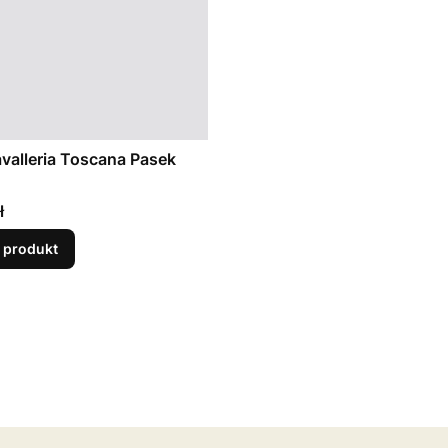
valleria Toscana Pasek
ł
 produkt