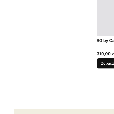
RG by Ca
Cena
319,00 z
Zobacz