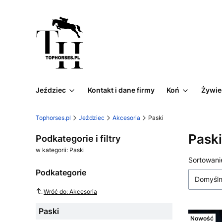
Jeździec
Kontakt i dane firmy
Koń
Żywie
Tophorses.pl
Jeździec
Akcesoria
Paski
Paski
Podkategorie i filtry
w kategorii: Paski
Lista
Sortowani
Podkategorie
Domyśl
Wróć do: Akcesoria
Paski
Nowość