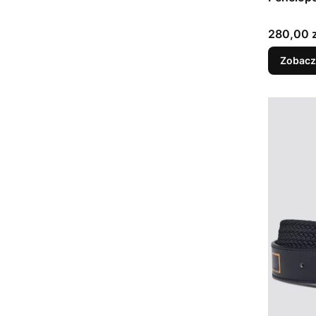
Cena
280,00 z
Zobacz